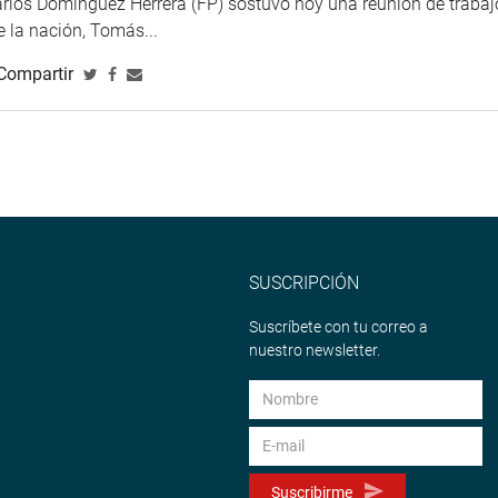
arlos Domínguez Herrera (FP) sostuvo hoy una reunión de trabaj
de la nación, Tomás...
Compartir
SUSCRIPCIÓN
Suscríbete con tu correo a
nuestro newsletter.
Suscribirme