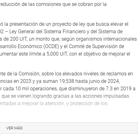
a reducción de las comisiones que se cobran por la
 la presentación de un proyecto de ley que busca elevar el
02 – Ley General del Sistema Financiero y del Sistema de
 es de 200 UIT, un monto que, según organismos internacionales
sarrollo Económico (OCDE) y el Comité de Supervisión de
aumentar este límite a 5,000 UIT, con el objetivo de mejorar el
nte de la Comisión, sobre los elevados niveles de reclamos en
uncias en 2023 y ya suman 19,538 hasta junio de 2024,
r cada 10 mil operaciones, que disminuyeron de 7.3 en 2019 a
es que se vienen logrando gracias a las acciones impulsadas
ientadas a mejorar la atención. y protección de los
 en la agenda pública temas cruciales para los ciudadanos.
VER MÁS
quidad en el sistema financiero, defendiendo los derechos de
os peruanos.