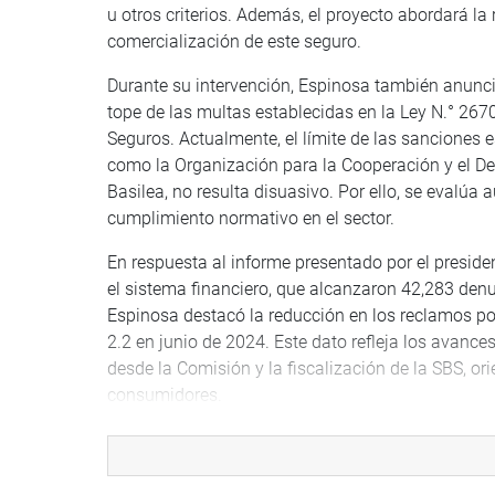
u otros criterios. Además, el proyecto abordará l
comercialización de este seguro.
Durante su intervención, Espinosa también anunció
tope de las multas establecidas en la Ley N.° 267
Seguros. Actualmente, el límite de las sanciones
como la Organización para la Cooperación y el De
Basilea, no resulta disuasivo. Por ello, se evalúa 
cumplimiento normativo en el sector.
En respuesta al informe presentado por el preside
el sistema financiero, que alcanzaron 42,283 den
Espinosa destacó la reducción en los reclamos po
2.2 en junio de 2024. Este dato refleja los avanc
desde la Comisión y la fiscalización de la SBS, or
consumidores.
La Comisión de Defensa del Consumidor ha puesto
Su objetivo es garantizar mayor transparencia y e
los usuarios y mejorando el servicio para todos l