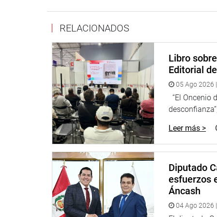
DESPACHO DEL CONGRESISTA MANUEL GARCÍ
RELACIONADOS
Libro sobr
Editorial d
05 Ago 2026 |
“El Oncenio de
desconfianza”,
Leer más >
Diputado C
esfuerzos e
Áncash
04 Ago 2026 |