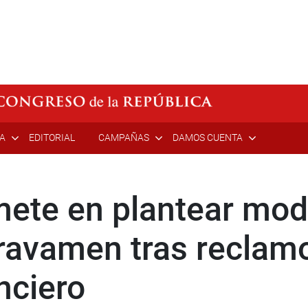
ÍA
EDITORIAL
CAMPAÑAS
DAMOS CUENTA
te en plantear modi
avamen tras reclamo
nciero