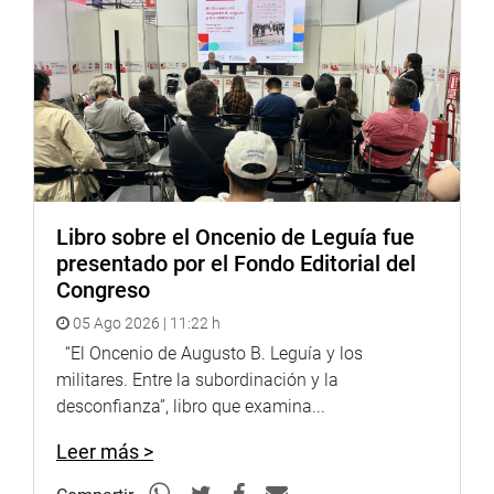
son fundamentales para garantizar el progreso y la
inclusión de los sectores más afectados.
DESPACHO DEL CONGRESISTA ROBERTO SÁNCHEZ
Libro sobre el Oncenio de Leguía fue
presentado por el Fondo Editorial del
Congreso
05 Ago 2026 | 11:22 h
“El Oncenio de Augusto B. Leguía y los
militares. Entre la subordinación y la
desconfianza”, libro que examina...
Leer más >