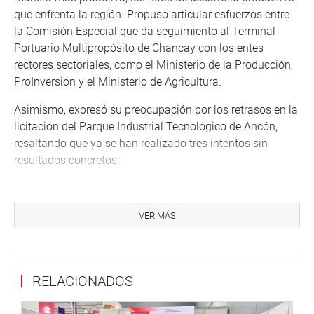
que enfrenta la región. Propuso articular esfuerzos entre
la Comisión Especial que da seguimiento al Terminal
Portuario Multipropósito de Chancay con los entes
rectores sectoriales, como el Ministerio de la Producción,
ProInversión y el Ministerio de Agricultura.
Asimismo, expresó su preocupación por los retrasos en la
licitación del Parque Industrial Tecnológico de Ancón,
resaltando que ya se han realizado tres intentos sin
resultados concretos:
“Es competencia del Ministerio de la Producción liderar
este proceso. Es necesario que podamos articular
VER MÁS
actividades que impulsen este proyecto clave para la
formalización y modernización del sistema productivo.”
El congresista reiteró su compromiso de trabajar por el
RELACIONADOS
desarrollo económico y social de la región Lima,
enfatizando que el diálogo técnico y la acción coordinada