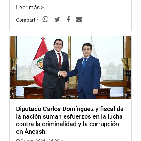
estragos del cambio climático que se anuncia tendrán
Leer más >
mayor incidencia en la población a partir del próximo
año.
Compartir
DESPACHO CONGRESAL
Diputado Carlos Domínguez y fiscal de
la nación suman esfuerzos en la lucha
contra la criminalidad y la corrupción
en Áncash
04 Ago 2026 | 16:08 h