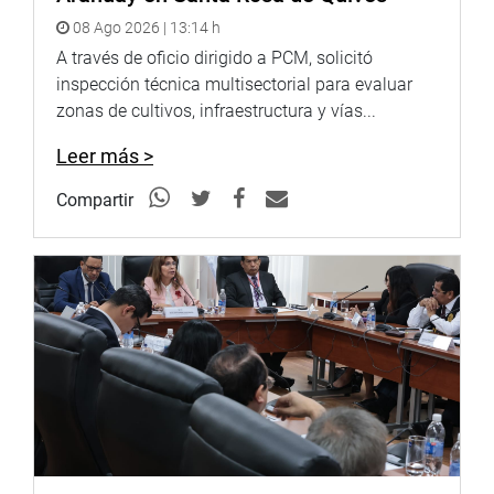
«¿Qué pasa con las ollitas comunes? No es para hacer
08 Ago 2026 | 13:14 h
política barata, es para ayudarlas y hacer una creación de
A través de oficio dirigido a PCM, solicitó
ellas. Nuestra bancada ya ha presentado un proyecto de
inspección técnica multisectorial para evaluar
ley en defensa de la población más vulnerable», concluyó.
zonas de cultivos, infraestructura y vías...
Leer más >
Lima, 27 de agosto de 2021
Compartir
DESPACHO CONGRESAL