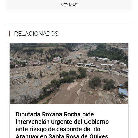
Guzmán no va a salir del penal donde está (en la Base
VER MÁS
Naval), vamos a defender a todos los peruanos. Porque
este plan no es cierto. Porque este plan no se ajusta a la
verdad. No mientan señores, no mientan».
RELACIONADOS
NOTA 05
Para la legisladora de Avanza País, el Plan de Trabajo del
Gobierno expuesto por Bellido tiene 05 de nota.
«Trabaje en defensa de la población vulnerable. Las
ollitas comunes piden a gritos ayuda. Mucha demagogia,
nada viable, no explican cómo lo harán. No daré mi voto
de confianza a este gabinete improvisado», adelantó
Yarrow.
Por último, se preguntó «qué ha hecho, por ejemplo, la
Diputada Roxana Rocha pide
ministra de Inclusión Social, Dina Boluarte, en estos 26
intervención urgente del Gobierno
días de gestión, solo estar muda».
ante riesgo de desborde del río
Arahuay en Santa Rosa de Quives