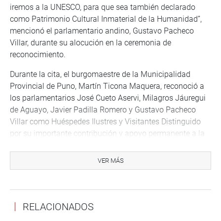
iremos a la UNESCO, para que sea también declarado
como Patrimonio Cultural Inmaterial de la Humanidad”,
mencionó el parlamentario andino, Gustavo Pacheco
Villar, durante su alocución en la ceremonia de
reconocimiento.
Durante la cita, el burgomaestre de la Municipalidad
Provincial de Puno, Martín Ticona Maquera, reconoció a
los parlamentarios José Cueto Aservi­, Milagros Jáuregui
de Aguayo, Javier Padilla Romero y Gustavo Pacheco
Villar como Huéspedes Ilustres y Visitantes Distinguido
por su importante contribución y apoyo permanente a la
región Puno.
VER MÁS
Cabe mencionar, que el Siku es un instrumento de viento
de un conjunto de cañas, la denominación proviene de la
voz aymara “siktasiña” que quiere decir ‘preguntarse’ o
‘comunicarse’. Sikuri, es el nombre que se le da al
RELACIONADOS
tradicional grupo de músicos que tocan el Siku.