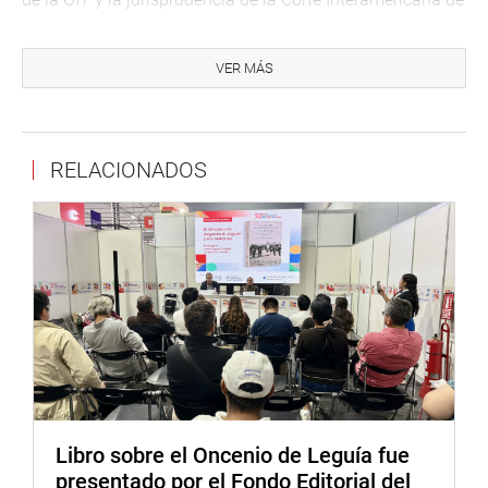
Derechos Humanos”.
Finalmente, el Congresista Lenin Bazán se dirigió al
VER MÁS
Presidente de la República, Francisco Sagasti, pidiéndole
que controle la avaricia del máximo promotor de la
inversión minera en el país, “no se puede pretender crecer,
RELACIONADOS
violando derechos. La Comisión de Pueblos estará
ejerciendo el control político respectivo para detener este
atropello” dijo.
Agradezco la difusión
Libro sobre el Oncenio de Leguía fue
presentado por el Fondo Editorial del