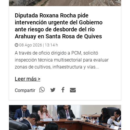
que necesitan de los especialistas para reincorporarse a
la sociedad», indicó finalmente la congresista Lucinda
Vásquez.
Diputada Roxana Rocha pide
intervención urgente del Gobierno
Comisión de Mujer y Familia
ante riesgo de desborde del río
Arahuay en Santa Rosa de Quives
Prensa despacho
08 Ago 2026 | 13:14 h
956044288
A través de oficio dirigido a PCM, solicitó
inspección técnica multisectorial para evaluar
zonas de cultivos, infraestructura y vías...
Leer más >
Compartir