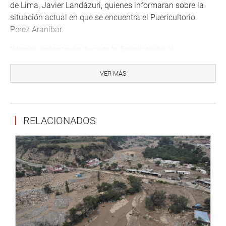
de Lima, Javier Landázuri, quienes informaran sobre la
situación actual en que se encuentra el Puericultorio
Perez Araníbar.
“Hemos encontrado durante la fiscalización al
Puericultorio que tienen infraestructura deteriorada por el
paso de los años y que no funciona el Centro de
VER MÁS
Educación Técnico-Productiva (CETPRO). Además, nos
informaron que cuentan con más de 150 personas que
integran el personal como psicólogos, educadores,
RELACIONADOS
médicos, asistentas sociales, auxiliares, voluntarios y
personal logístico”, señaló la presidenta de la Comisión de
Mujer y Familia.
“Desde la comisión continuaremos en la defensa del
Puericultorio para que los terrenos que fueron donados
para el albergue de los niños y niñas huérfanos, en
situación de abandono o vulnerabilidad, puedan seguir
beneficiando a los menores y reciban toda la atención