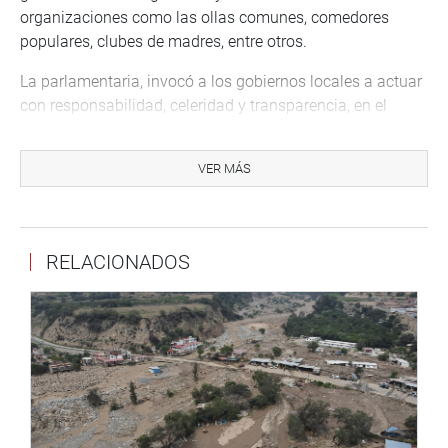
organizaciones como las ollas comunes, comedores
populares, clubes de madres, entre otros.
La parlamentaria, invocó a los gobiernos locales a actuar
con responsabilidad, celeridad y transparencia, en el
registro de ollas comunes y sus beneficiarios en el
sistema informático del Ministerio de Desarrollo e
VER MÁS
Inclusión Social, cumpliendo los criterios que aseguren la
asistencia dispuesta.
Lima, 5 de julio del 2022.
RELACIONADOS
DESPACHO CONGRESAL