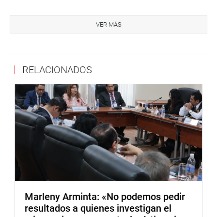
comprobar que ese número en pantalla, programable,
coincida con el IMEI real que está grabado en la parte
VER MÁS
posterior del equipo móvil o atrás de la batería si es
extraíble. Solo así podremos desalentar este delito y
actuar como sociedad responsable.
RELACIONADOS
Adicionalmente proponemos por ello agravar la conducta
con pena de 6 a 10 años para el receptador que vende
equipos móviles en establecimientos comerciales.
Lima, 3 de junio de 2022
DESPACHO CONGRESAL
Marleny Arminta: «No podemos pedir
resultados a quienes investigan el