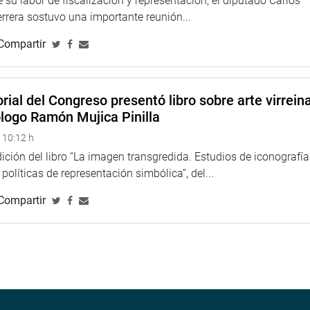
 su labor de fiscalización y representación, el diputado Carlos
rera sostuvo una importante reunión...
jurídica a los usuarios obligados a pagar los derechos de
Compartir
so, con intereses cruzados y superpuestos.
iscalización efectiva de la actividad de las sociedades de
rial del Congreso presentó libro sobre arte virreina
ólogo Ramón Mujica Pinilla
ferentes a las que por naturaleza corresponden al Instituto
 10:12 h
ección de la Propiedad Intelectual (Indecopi), por el contrario,
ción del libro “La imagen transgredida. Estudios de iconografía
miento de sus competencias.
políticas de representación simbólica”, del...
 a conocer el proyecto de ley mediante sus redes sociales,
Compartir
ones a través de la página oficial del Congreso de la