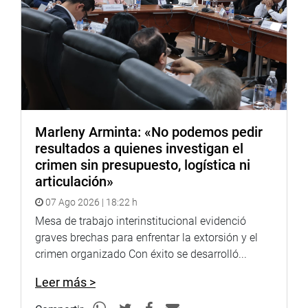
gravemente comprometidos en una crisis económica
debido a esta pandemia.
Pidió que su propuesta sea discutida a la brevedad.
«Dadas las circunstancias esperemos que pueda ser
aprobada para beneficio de los jóvenes peruanos que aún
desean seguir alcanzando sus metas profesionales, y
serán los que tomen la posta del futuro de nuestro país”
,
indicó.
Marleny Arminta: «No podemos pedir
resultados a quienes investigan el
PRENSA – CONGRESO
crimen sin presupuesto, logística ni
articulación»
07 Ago 2026 | 18:22 h
Mesa de trabajo interinstitucional evidenció
graves brechas para enfrentar la extorsión y el
crimen organizado Con éxito se desarrolló...
Leer más >