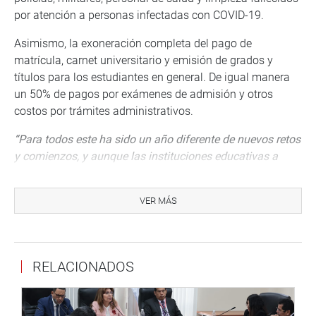
por atención a personas infectadas con COVID-19.
Asimismo, la exoneración completa del pago de
matrícula, carnet universitario y emisión de grados y
títulos para los estudiantes en general. De igual manera
un 50% de pagos por exámenes de admisión y otros
costos por trámites administrativos.
“Para todos este ha sido un año diferente de nuevos retos
y comienzos, y aunque las instituciones educativas a
nivel nacional están haciendo lo posible por brindar sus
clases vía on line, no se ha establecido una normativa
VER MÁS
que rija sobre la fijación del pago de pensiones, frente a
estos cambios coyunturales»
, indicó
Añadió que, por esa razón, se hace necesaria la
RELACIONADOS
implementación de una normativa legal que permita una
ayuda solidaria a todos los alumnos de universidades e
institutos particulares, ya que los hogares se están viendo