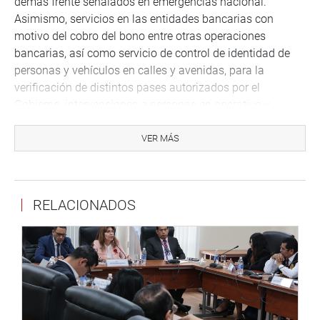
demás frente señalados en emergencias nacional.
Asimismo, servicios en las entidades bancarias con
motivo del cobro del bono entre otras operaciones
bancarias, así como servicio de control de identidad de
personas y vehículos en calles y avenidas, para la
verificación de distintos pases autorizados por el
Gobierno, intervenciones a personas en operativo y
patrullaje militares y policiales que hayan infringido el
estado de emergencia nacional y sanitaria, servicios de
VER MÁS
sanidad militar o policial para la atención y descarte de
pacientes con COVID-19 de las instituciones de Salud de
las Fuerzas Armadas y PNP.
RELACIONADOS
En sus disposiciones complementarias y finales respecto
al financiamiento, señalaba la implementación de lo
establecido en la presente ley no demandará gastos
adicionales a las instituciones públicas involucradas ni al
tesoro público.
OFICINA DE COMUNICACIONES