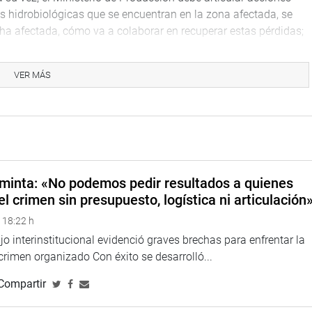
es hidrobiológicas que se encuentran en la zona afectada, se
a afectada, cómo va a colaborar en recuperar estas pérdidas;
 actuar de inmediato para evaluar el impacto en las tierras
ás de los animales de granja que consumían el agua del Río o
VER MÁS
SA deben garantizar la calidad del agua que consume las
.
urso material ni humano suficiente para contener la
os ha recorrido este material, eso es muy preocupante y
biológica, tenemos una débil y lenta respuesta de acción a
más estrictos en los planes de prevención y el otorgamiento de
minta: «No podemos pedir resultados a quienes
aso lleguen a desarrollarse, tenemos que ser más estrictos en los
el crimen sin presupuesto, logística ni articulación
ectiva y prevenga de forma real un mayor impacto en el medio
 18:22 h
o interinstitucional evidenció graves brechas para enfrentar la
omité de Crisis Ambiental que cumpla su función de liderar las
 crimen organizado Con éxito se desarrolló...
 tiempo necesario y que mantenga informada con veracidad a la
Compartir