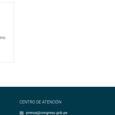
eno
CENTRO DE ATENCIÓN
prensa@congreso.gob.pe