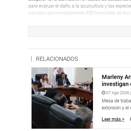
para evaluar el daño a la acuicultura y las especi
calculan aproximadamente 600 toneladas de truch
además, el Ministerio de Agricultura y Riego, debe
agrícolas regadas con el agua contaminada, adem
sus captaciones; lo mismo que, SEDAPAL y el MIN
poblaciones de la cuenca del río Chillón y de Lima
Estamos a 5 días del evento y no se evidencia rec
RELACIONADOS
contaminación, aún no se conoce cuantos kilómetr
demuestra que, en nuestro país con tanta riqueza 
desastres ecológicos. Es necesario mejorar y ser 
Marleny Ar
licencias, para evitar escenarios similares y en c
investigan 
planes de primera respuesta para que esta sea ef
07 Ago 2026 |
ambiente y las personas.
Mesa de trabaj
El Ejecutivo debe evaluar la conformación de un C
extorsión y el
acciones frete a la emergencia por el periodo de
Leer más >
población.