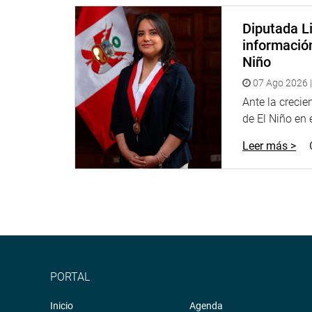
Lima, 17 de junio de 2022
Comisión de Pueblos Andinos, Amazónicos y Afro
Diputada Li
informació
Niño
07 Ago 2026 |
Ante la creci
de El Niño en el
Leer más >
PORTAL
Inicio
Agenda