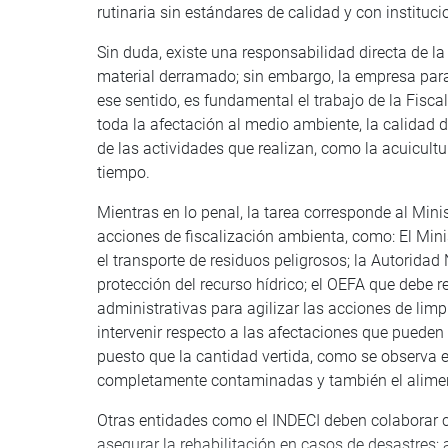
rutinaria sin estándares de calidad y con instituc
Sin duda, existe una responsabilidad directa de l
material derramado; sin embargo, la empresa para
ese sentido, es fundamental el trabajo de la Fisca
toda la afectación al medio ambiente, la calidad d
de las actividades que realizan, como la acuicult
tiempo.
Mientras en lo penal, la tarea corresponde al Mini
acciones de fiscalización ambienta, como: El Min
el transporte de residuos peligrosos; la Autorida
protección del recurso hídrico; el OEFA que debe r
administrativas para agilizar las acciones de limp
intervenir respecto a las afectaciones que pueden 
puesto que la cantidad vertida, como se observa 
completamente contaminadas y también el aliment
Otras entidades como el INDECI deben colaborar c
asegurar la rehabilitación en casos de desastres; 