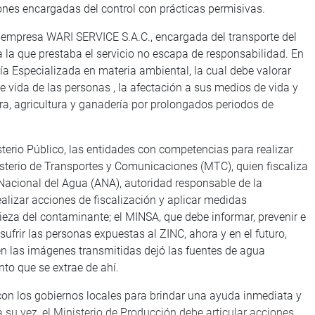
iones encargadas del control con prácticas permisivas.
a empresa WARI SERVICE S.A.C., encargada del transporte del
 la que prestaba el servicio no escapa de responsabilidad. En
lía Especializada en materia ambiental, la cual debe valorar
e vida de las personas , la afectación a sus medios de vida y
ura, agricultura y ganadería por prolongados periodos de
sterio Público, las entidades con competencias para realizar
isterio de Transportes y Comunicaciones (MTC), quien fiscaliza
d Nacional del Agua (ANA), autoridad responsable de la
ealizar acciones de fiscalización y aplicar medidas
ieza del contaminante; el MINSA, que debe informar, prevenir e
sufrir las personas expuestas al ZINC, ahora y en el futuro,
en las imágenes transmitidas dejó las fuentes de agua
o que se extrae de ahí.
on los gobiernos locales para brindar una ayuda inmediata y
a su vez, el Ministerio de Producción debe articular acciones