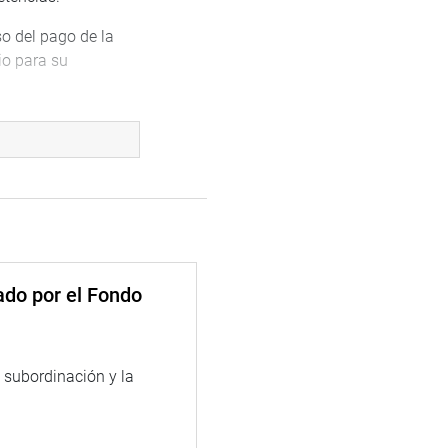
so del pago de la
io para su
ación de la
conscientes de la
el Diario Oficial El
primer
ado por el Fondo
a subordinación y la