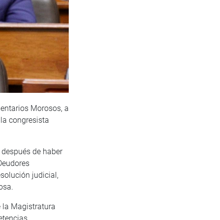
mentarios Morosos, a
 la congresista
as después de haber
 Deudores
solución judicial,
osa.
e la Magistratura
etencias.