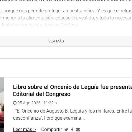
, porque nos permite proteger a nuestra niñez. Y es que el retra
l menor a la alimentación, educación, vestido, y todo lo necesar
ifestó la congresista Jessica Córdova.
adicional a las leyes, resulta fundamental sensibilizar a la pobl
VER MÁS
 cuidado, «porque no se trata solo de tener hijos, hay que estar 
lica».
 y divulgada, hoy 14 de noviembre de 2023, en Normas Legales d
a firma del presidente del Congreso, Alejandro Soto Reyes, y el 
Arturo Alegría García.
Libro sobre el Oncenio de Leguía fue present
Editorial del Congreso
05 Ago 2026 | 11:22 h
“El Oncenio de Augusto B. Leguía y los militares. Entre l
desconfianza”, libro que examina...
Leer más >
Compartir