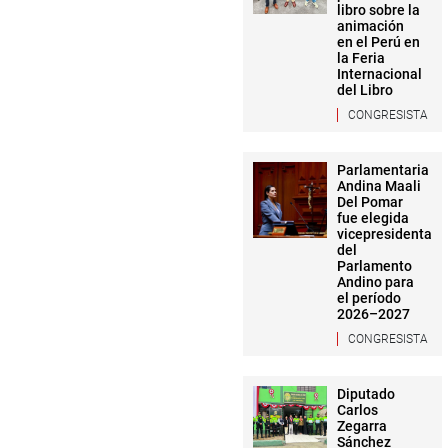
libro sobre la
animación
en el Perú en
la Feria
Internacional
del Libro
CONGRESISTA
Parlamentaria
Andina Maali
Del Pomar
fue elegida
vicepresidenta
del
Parlamento
Andino para
el período
2026–2027
CONGRESISTA
Diputado
Carlos
Zegarra
Sánchez