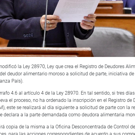
modificó la Ley 28970, Ley que crea el Registro de Deudores Ali
 del deudor alimentario moroso a solicitud de parte, iniciativa de
anza País).
afo 4.6 al artículo 4 de la Ley 28970. En tal sentido, si tres dí
lleva el proceso, no ha ordenado la inscripción en el Registro de
este se realizará al día siguiente a solicitud de parte con la re
que declara a la parte demandada como deudora alimentaria mor
itirá copia de la misma a la Oficina Desconcentrada de Control d
es, para las acciones correspondientes de acuerdo a sus comp