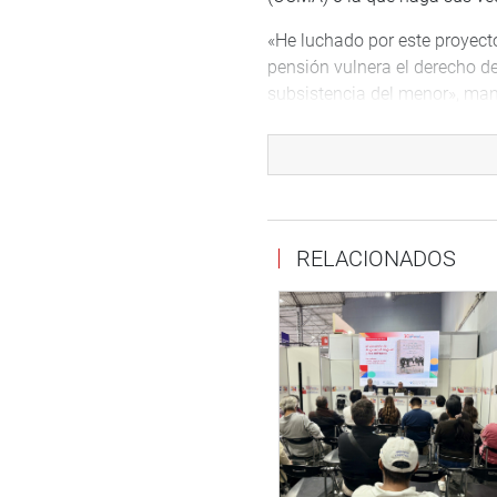
«He luchado por este proyecto
pensión vulnera el derecho de
subsistencia del menor», man
La parlamentaria recalcó que, 
importancia de la familia y su
responsabilidad que esto imp
La Ley Nº 31928 fue aprobada
RELACIONADOS
Peruano. El documento lleva l
vicepresidente del Congreso, 
DESPACHO CONGRESAL