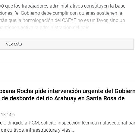
ayó que los trabajadores administrativos constituyen la base
ciones, “el Gobierno debe cumplir con quienes sostienen la
emás que la homologación del CAFAE no es un favor, sino un
antienen activa la administración del país.
 constancia del parlamentario ucayalino en la defensa de los
VER MÁS
mpulsar la reglamentación en estrecha coordinación con el
ará una Mesa Técnica entre el MEF y los representantes de los
ismos que viabilicen la aplicación inmediata de la Ley 32424 y
iciones.
oxana Rocha pide intervención urgente del Gobier
olítica puede y debe ser un puente entre las demandas legítimas
o de desborde del río Arahuay en Santa Rosa de
 nivel, consolidando un diálogo responsable y orientado a
 13:14 h
ERGARA MENDOZA
icio dirigido a PCM, solicitó inspección técnica multisectorial pa
e cultivos, infraestructura y vías...