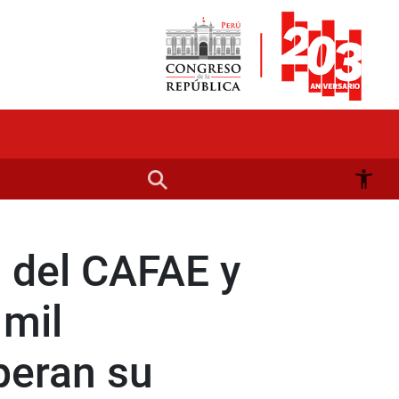
s del CAFAE y
mil
peran su