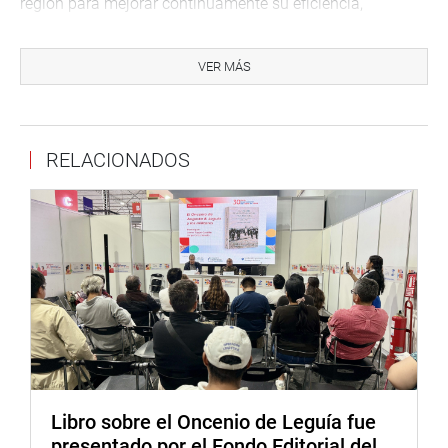
región para mejorar continuamente su eficiencia,
productividad y competitividad, las cuales están
relacionadas transversalmente con el crecimiento
VER MÁS
económico y el aumento en los niveles de bienestar social
y prosperidad de la población”.
Lima, 20 de octubre de 2022
RELACIONADOS
Facebook: https://web.facebook.com/ccit.congreso
Twitter: https://twitter.com/comisionCIT
Contacto de prensa: Lic. Renzo Georffino Bellmunt.
Celular: 936606524
Libro sobre el Oncenio de Leguía fue
presentado por el Fondo Editorial del