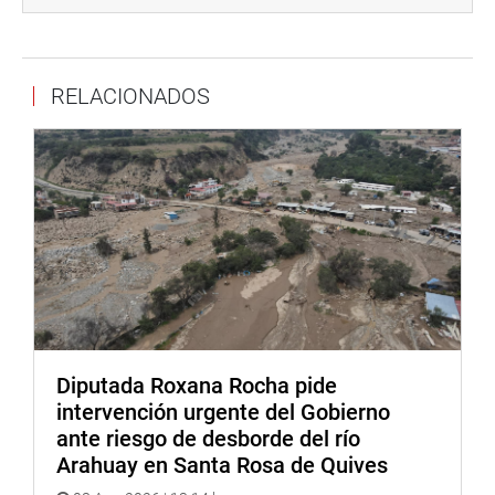
completamente al centro de control radar, lo que llevó a
un reordenamiento del espacio aéreo con espaciamientos
de 2 a 7 minutos. Esta medida generó un efecto cascada
RELACIONADOS
que resultó en demoras y cancelaciones de vuelos.
La Gerente General (e) de Corpac, Zoila Terry tras evitar
responder sobre las remuneraciones de gerentes y
controladores, reconoció que la falta de controladores
aéreos obligó a espaciar los vuelos y anunció un proceso
de reorganización integral que incluye el centro de
instrucción de aviación civil.
Por su parte, la directora de Fiscalización de Indecopi,
Milagros Pozo detalló que, en los últimos cuatro años,
Indecopi impuso 2,235 sanciones y 5,311.1 UITs en
Diputada Roxana Rocha pide
multas relacionadas con actividades de transporte aéreo,
intervención urgente del Gobierno
siendo Latam Airlines Perú S.A. la más sancionada con
ante riesgo de desborde del río
581 infracciones, representando el 26% del total.
Arahuay en Santa Rosa de Quives