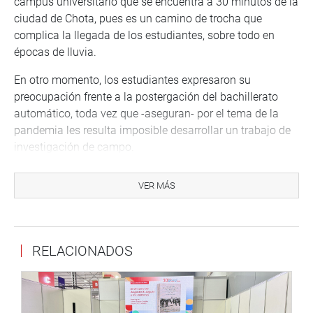
campus universitario que se encuentra a 30 minutos de la
ciudad de Chota, pues es un camino de trocha que
complica la llegada de los estudiantes, sobre todo en
épocas de lluvia.
En otro momento, los estudiantes expresaron su
preocupación frente a la postergación del bachillerato
automático, toda vez que -aseguran- por el tema de la
pandemia les resulta imposible desarrollar un trabajo de
investigación de campo.
Por estas razones, solicitaron a la congresista Vásquez
VER MÁS
su apoyo como mediadora ante el Poder Ejecutivo para
hacer llegar sus demandas.
La titular del Legislativo aseguró que varias de estas
RELACIONADOS
demandas ya han sido conversadas en su momento, con
los titulares de Educación y de Transportes y
Comunicaciones.