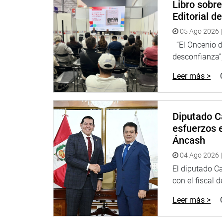
Libro sobr
Editorial d
05 Ago 2026 |
“El Oncenio de
desconfianza”,
Leer más >
Diputado C
esfuerzos e
Áncash
04 Ago 2026 |
El diputado C
con el fiscal 
Leer más >