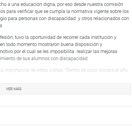
echo a una educación digna, por eso desde nuestra comisión
os para verificar que se cumpla la normativa vigente sobre los
gio para personas con discapacidad y otros relacionados con
a.
esión; tuvo la oportunidad de recorrer cada institución y
es en todo momento mostraron buena disposición y
tivo por el cual se les imposibilita realizar las mejoras
lvimiento de sus alumnos con discapacidad.
 importancia de estas visitas; “Dentro de poco iniciará el año
eparadas para recibir a nuestros niños en condiciones óptimas
eños, desde espacios adaptados para estudiantes con
VER MÁS
ra conocer el impacto del SAE y mucho más, este es solo el
ndo”, finalizó.
scapacidad tiene previsto realizar en los próximos días visitas
stritos del cono norte.
EDES CASTRO