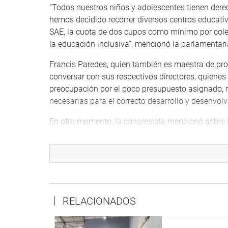
“Todos nuestros niños y adolescentes tienen der
hemos decidido recorrer diversos centros educativ
SAE, la cuota de dos cupos como mínimo por cole
la educación inclusiva”, mencionó la parlamentari
Francis Paredes, quien también es maestra de prof
conversar con sus respectivos directores, quien
preocupación por el poco presupuesto asignado, mo
necesarias para el correcto desarrollo y desenvo
En otro momento, la congresista mencionó sobre la
escolar y estas instituciones tienen que estar pr
para salvaguardar la educación de nuestros pequ
discapacidad, material didáctico, evaluaciones pa
inicio de diversas visitas que continuaremos hacie
La Comisión de Inclusión Social y Personas con Di
RELACIONADOS
a instituciones educativas ubicadas en diversos di
DESPACHO DE LA CONGRESISTA
FRANCIS PAR