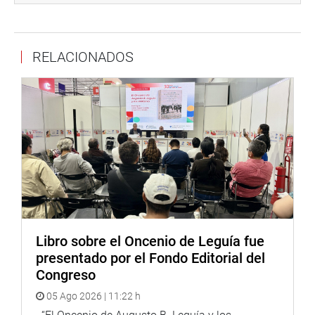
Convocatoria a la prensa y ciudadanía
Se invita a toda la ciudadanía, organizaciones sociales y
RELACIONADOS
medios de comunicación a participar activamente en esta
importante audiencia pública. Este espacio busca
construir soluciones conjuntas para abordar los
problemas de saneamiento y vivienda en la región.
Los interesados en asistir pueden registrarse a través del
siguiente enlace:
https://shorturl.at/eUeSl
.
Libro sobre el Oncenio de Leguía fue
presentado por el Fondo Editorial del
Congreso
05 Ago 2026 | 11:22 h