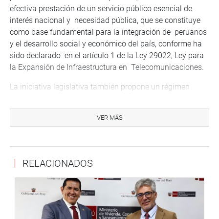
efectiva prestación de un servicio público esencial de
interés nacional y necesidad pública, que se constituye
como base fundamental para la integración de peruanos
y el desarrollo social y económico del país, conforme ha
sido declarado en el artículo 1 de la Ley 29022, Ley para
la Expansión de Infraestructura en Telecomunicaciones.
La iniciativa legislativa también propone un régimen
excepcional para incentivar las inversiones en acceso a
internet con la finalidad de acelerar el despliegue de
VER MÁS
infraestructura de telecomunicaciones a favor de la
conectividad del país.
Para ello, se creará un régimen temporal de 10 años en el
RELACIONADOS
cual las operadoras podrán reemplazar el 50% del pago
de determinadas Obligaciones Económicas Sectoriales
por compromisos de expansión, renovación tecnológica
de servicios públicos de telecomunicaciones y/o de
prestación de servicios de telecomunicaciones sin costo a