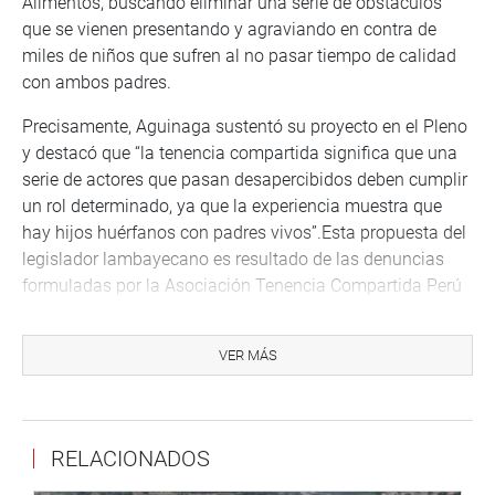
Alimentos, buscando eliminar una serie de obstáculos
que se vienen presentando y agraviando en contra de
miles de niños que sufren al no pasar tiempo de calidad
con ambos padres.
Precisamente, Aguinaga sustentó su proyecto en el Pleno
y destacó que “la tenencia compartida significa que una
serie de actores que pasan desapercibidos deben cumplir
un rol determinado, ya que la experiencia muestra que
hay hijos huérfanos con padres vivos”.Esta propuesta del
legislador lambayecano es resultado de las denuncias
formuladas por la Asociación Tenencia Compartida Perú
que representa a miles de padres y madres separados
que sufren, al igual que sus menores hijos, una serie de
VER MÁS
obstáculos para vincularse de la mejor manera con
ambos progenitor
RELACIONADOS
Despacho del congresista Alejandro Aguinaga