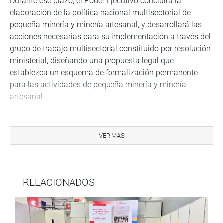
Durante ese plazo, el Poder Ejecutivo concluirá la
elaboración de la política nacional multisectorial de
pequeña minería y minería artesanal, y desarrollará las
acciones necesarias para su implementación a través del
grupo de trabajo multisectorial constituido por resolución
ministerial, diseñando una propuesta legal que
establezca un esquema de formalización permanente
para las actividades de pequeña minería y minería
artesanal.
En cerca de diez años del proceso de formalización, de 88
436 inscritos en el Registro de Formalización Minera
VER MÁS
(Reinfo), solo 1631 lograron formalizarse, lo que
representa el 1.84 % del total del Reinfo.
RELACIONADOS
Lima, 22 de noviembre de 2021
DESPACHO CONGRESAL