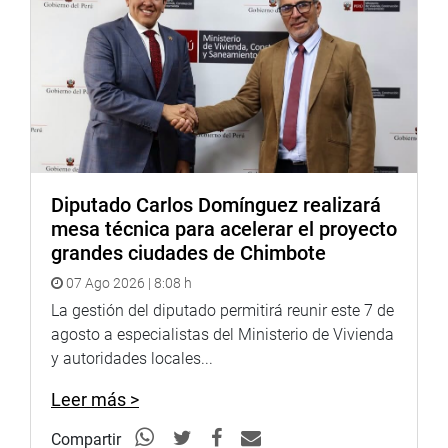
°728, contar con título profesional universitario y
colegiatura habilitada, establecido para desempeñar la
plaza vacante, tener como mínimo de cuatro (04) años de
tiempo de servicios ininterrumpidos o acumulados en la
instituci6n bajo el mismo régimen laboral, entre otros.
Aguinaga precisó que la Promoción Interna de Personal
alcanza a los que vienen laborando en la institución, y por
ello no significará ningún incremento de personal ni gasto
Diputado Carlos Domínguez realizará
adicional. El costo de la promoción interna procede de la
mesa técnica para acelerar el proyecto
diferencia económica entre plaza actual y la nueva plaza,
grandes ciudades de Chimbote
que sería cubierto con las plazas que se liberan
07 Ago 2026 | 8:08 h
anualmente y la Priorización de la Promoción Interna
La gestión del diputado permitirá reunir este 7 de
como primera alternativa para el cierre de brechas de
agosto a especialistas del Ministerio de Vivienda
personal en EsSalud.
y autoridades locales...
Leer más >
Despacho del congresista Alejandro Aguinaga
Compartir