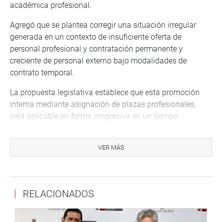
académica profesional.
Agregó que se plantea corregir una situación irregular
generada en un contexto de insuficiente oferta de
personal profesional y contratación permanente y
creciente de personal externo bajo modalidades de
contrato temporal.
La propuesta legislativa establece que esta promoción
interna mediante asignación de plazas profesionales,
será aplicable en forma progresiva en un tiempo
razonable (no mayor a 03 años), dando la potestad a
Essalud para que, en ejercicio de sus funciones, emita las
VER MÁS
directivas y procedimientos internos necesarios para su
implementación.
De acuerdo con el proyecto, para tener la posibilidad de
RELACIONADOS
acceder a esta promoción, el postulante debe tener la
condición de nombrado mediante Decreto Legislativo
N°276 o contratado mediante el Decreto Legislativo N.