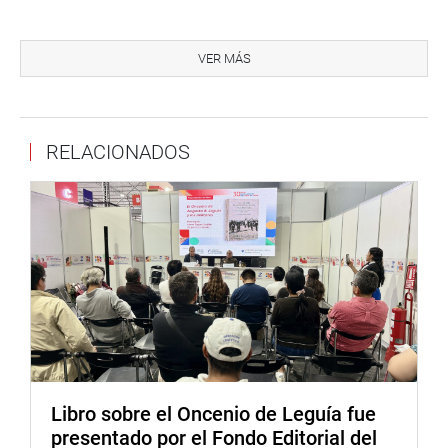
El parlamentario de Avanza País cuestionó esta alta
rotación y se mostró en contra que el gobierno de turno,
VER MÁS
en base a criterio político, tenga injerencia en la elección
de la presidencia.
Asimismo, saludó que la Cámara de Comercio de Lima se
RELACIONADOS
haya sumado a esta iniciativa pidiendo que el Congreso
apruebe dicho proyecto de ley.
Actualmente, el consejo directivo de EsSalud es elegido
por el Ejecutivo, por ello, la propuesta busca modificar la
Ley N° 27056 para consolidar la independencia del
presidente ejecutivo de dicha institución, reduciendo la
politización de su gestión.
“Plantear que el presidente ejecutivo sea electo por los
nueve miembros que componen el directorio de EsSalud
garantiza que quien sea electo tenga un notable respaldo
Libro sobre el Oncenio de Leguía fue
de la dirección de la organización, fortaleciendo así su
presentado por el Fondo Editorial del