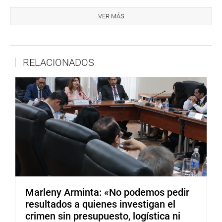
renovado de cada uno de nosotros. Es un llamado a la
VER MÁS
acción, a la colaboración y al trabajo conjunto en
beneficio de nuestra comunidad andina.»
Esta conferencia promete ser un hito en la búsqueda de
RELACIONADOS
soluciones conjuntas y estrategias efectivas para
enfrentar los desafíos de seguridad transfronteriza en la
región andina, promoviendo la paz, la estabilidad y el
desarrollo sostenible.
Sobre el Parlamento Andino:
El Parlamento Andino es un organismo supranacional de
la Comunidad Andina que promueve la integración, la paz
y la seguridad en la región. A través de diversas
iniciativas y eventos, el Parlamento Andino busca
fomentar la cooperación y el desarrollo sostenible entre
Marleny Arminta: «No podemos pedir
los países miembros.
resultados a quienes investigan el
crimen sin presupuesto, logística ni