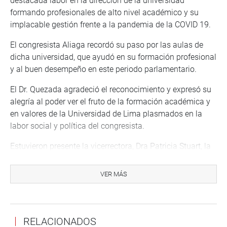
destacada labor en la dirección de la universidad
formando profesionales de alto nivel académico y su
implacable gestión frente a la pandemia de la COVID 19.
El congresista Aliaga recordó su paso por las aulas de
dicha universidad, que ayudó en su formación profesional
y al buen desempeño en este periodo parlamentario.
El Dr. Quezada agradeció el reconocimiento y expresó su
alegría al poder ver el fruto de la formación académica y
en valores de la Universidad de Lima plasmados en la
labor social y política del congresista.
Estuvieron presente la vicerrectora, Dra Patricia Stuart, la
directora de Imagen Institucional, Lic. Rosa Melero y el
jefe de la Oficina de Asesoría Legal, Dr. Luis Cobeña.
VER MÁS
Lima, 19 de julio de 2021
RELACIONADOS