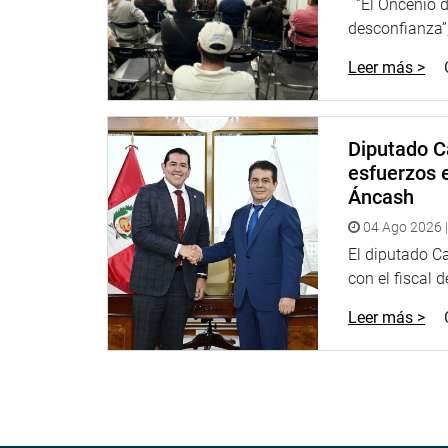
“El Oncenio de
desconfianza”,
Leer más >
Diputado C
esfuerzos e
Áncash
04 Ago 2026 |
El diputado C
con el fiscal 
Leer más >