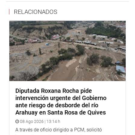
Cabe recordar que la congresista Norma Yarrow ha
RELACIONADOS
visitado esta institución educativa en dos ocasiones
anteriores durante sus semanas de representación,
fiscalizando su situación y gestionando, a través de su
despacho, la entrega de computadoras, mobiliario y un
toldo, beneficiando a más de 500 alumnos de primaria y
secundaria.
DESPACHO CONGRESISTA NORMA YARROW
LUMBRERAS
Diputada Roxana Rocha pide
intervención urgente del Gobierno
ante riesgo de desborde del río
Arahuay en Santa Rosa de Quives
08 Ago 2026 | 13:14 h
A través de oficio dirigido a PCM, solicitó