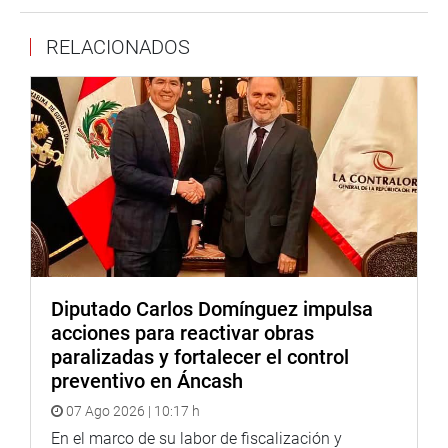
comunicó con el director regional de Salud de Ica, Víctor
Montalvo para manifestarle la decisión del ministro y este
RELACIONADOS
le informó que el Cuadro de Asignación de Personal (CAT)
ya fue enviado a Servir para la regulación del proceso
como indica la Ley.
Cabe señalar que en la región Ica, la Ley benefició a un
total de 300 profesionales entre médicos, enfermeros,
obstetras, odontólogos, y técnicos auxiliares de la salud; y
en esta última etapa quedaban 36 pendientes del
nombramiento.
DESPACHO PARLAMENTARIO
Diputado Carlos Domínguez impulsa
acciones para reactivar obras
paralizadas y fortalecer el control
preventivo en Áncash
07 Ago 2026 | 10:17 h
En el marco de su labor de fiscalización y