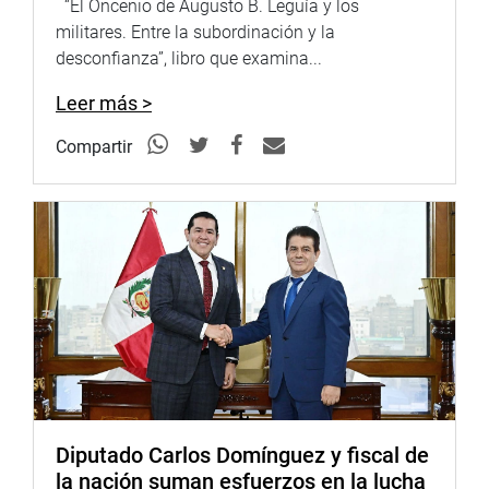
“El Oncenio de Augusto B. Leguía y los
Defensoría del Pueblo, UNICEF, UGEL, Docentes
militares. Entre la subordinación y la
Universitarios y la Sociedad Civil Organizada.
desconfianza”, libro que examina...
Desde la Comisión de Inclusión Social, seguiremos
Leer más >
promoviendo acciones concretas en beneficio de la
comunidad educativa.
Compartir
Diputado Carlos Domínguez y fiscal de
la nación suman esfuerzos en la lucha