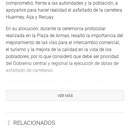
comprometió, frente a las autoridades y la población, a
apoyarlos para hacer realidad el asfaltado de la carretera
Huarmey, Aija y Recuay.
En su alocución, durante la ceremonia protocolar
realizada en la Plaza de Armas, resaltó la importancia del
mejoramiento de las vías para el intercambio comercial,
el turismo y la mejora de la calidad en la vida de los
pobladores; por lo que consideró que debe ser prioridad
del Gobierno central y regional la ejecución de obras de
asfaltado de carreteras.
Así también manifestó que, ante la escasez del agua, se
hace necesario trabajar proyectos de represamiento,
siembra y cosecha de agua, coincidiendo con el alcalde
VER MÁS
Pedro Roque Ita, respecto a la importancia de una
verdadera segunda reforma agraria que no tiene que ver
con expropiación de terrenos agrícolas.
RELACIONADOS
15 de octubre 2021