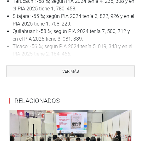
Tarucachi: -58 %; según PIA 2024 tenía 4, 236, 308 y en
el PIA 2025 tiene 1, 780, 458.
Sitajara: -55 %; según PIA 2024 tenía 3, 822, 926 y en el
PIA 2025 tiene 1, 708, 229.
Quilahuani: -58 %; según PIA 2024 tenía 7, 500, 712 y
en el PIA 2025 tiene 3, 081, 389.
Ticaco: -56 %; según PIA 2024 tenía 5, 019, 343 y en el
PIA 2025 tiene 2, 164, 466.
Sin embargo, algunas municipalidades experimentaron
VER MÁS
incrementos, como Tarata (+60 %), Ilabaya (+31 %),
Gregorio Albarracín Lanchipa (+27%) e Ite (+12 %).
Frente a esta situación, la congresista Esmeralda Limachi
RELACIONADOS
ha solicitado una reunión con carácter de urgencia al
Ministerio de Economía y Finanzas (MEF) para analizar
las modificaciones presupuestales y exigir explicaciones
claras. “Durante el debate de la Ley de Presupuesto, el
ministro de Economía aseguró que ningún gobierno
regional o local recibiría un presupuesto menor al del año