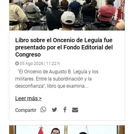
pasado, y este principio sería aplicado de forma general.
Esto claramente no se está cumpliendo en Tacna”, señaló
la congresista.
Limachi enfatizó que en el debate de la Ley de
Presupuesto no se abordó públicamente esta reducción y
Libro sobre el Oncenio de Leguía fue
manifestó su rechazo a cualquier recorte que perjudique a
presentado por el Fondo Editorial del
Tacna. “Nuestra región no merece esta reducción. Estoy
Congreso
exigiendo una explicación objetiva al MEF y medidas
05 Ago 2026 | 11:22 h
correctivas inmediatas”, concluyó.
“El Oncenio de Augusto B. Leguía y los
militares. Entre la subordinación y la
DESPACHO CONGRESAL
desconfianza”, libro que examina...
Leer más >
Compartir