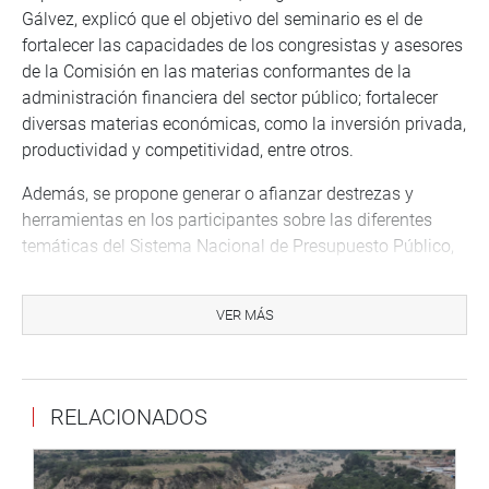
Gálvez, explicó que el objetivo del seminario es el de
fortalecer las capacidades de los congresistas y asesores
de la Comisión en las materias conformantes de la
administración financiera del sector público; fortalecer
diversas materias económicas, como la inversión privada,
productividad y competitividad, entre otros.
Además, se propone generar o afianzar destrezas y
herramientas en los participantes sobre las diferentes
temáticas del Sistema Nacional de Presupuesto Público,
Sistema Nacional de Abastecimiento, Sistema Nacional
de Programación Multianual y Gestión de Inversiones y
VER MÁS
Gestión Fiscal de los Recursos Humanos que contribuyan
en el ejercicio de sus funciones.
El seminario se realizará el lunes 3 de octubre, desde las 9
RELACIONADOS
de la mañana, en el auditorio José Faustino Sánchez
Carrión, en la sede del Congreso, ubicado en Jr. Azángaro
468, Lima.