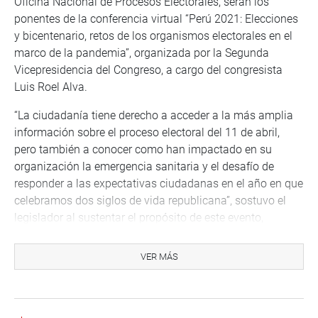
Oficina Nacional de Procesos Electorales, serán los
ponentes de la conferencia virtual “Perú 2021: Elecciones
y bicentenario, retos de los organismos electorales en el
marco de la pandemia”, organizada por la Segunda
Vicepresidencia del Congreso, a cargo del congresista
Luis Roel Alva.
“La ciudadanía tiene derecho a acceder a la más amplia
información sobre el proceso electoral del 11 de abril,
pero también a conocer como han impactado en su
organización la emergencia sanitaria y el desafío de
responder a las expectativas ciudadanas en el año en que
celebramos dos siglos de vida republicana”, sostuvo el
legislador al sustentar el propósito de este evento,
organizado en cumplimiento de las medidas de
bioseguridad.
VER MÁS
La conferencia virtual es de libre acceso para la
ciudadanía, por lo que será emitida a través de los
canales de comunicación del Congreso de la República.