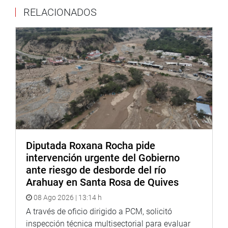
Esta campaña multisectorial es una muestra del
RELACIONADOS
compromiso del Congreso de la República con la
protección y promoción de los derechos de la infancia,
reforzando la colaboración entre diversas entidades del
Estado para llevar servicios esenciales a las
comunidades más necesitadas.
Lima, 19 de agosto de 2024
DESPACHO DE LA CONGRESISTA ESMERALDA LIMACHI
Diputada Roxana Rocha pide
intervención urgente del Gobierno
ante riesgo de desborde del río
Arahuay en Santa Rosa de Quives
08 Ago 2026 | 13:14 h
A través de oficio dirigido a PCM, solicitó
inspección técnica multisectorial para evaluar