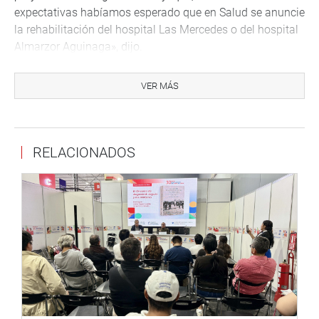
expectativas habíamos esperado que en Salud se anuncie
la rehabilitación del hospital Las Mercedes o del hospital
Almarzor Aguinaga», dijo.
Asimismo, criticó el silencio absoluto en el mensaje,
VER MÁS
respecto al terminal portuario y la esperada solución
definitiva al problema del saneamiento en la región.
Lima, 28 de julio del 2022
RELACIONADOS
DESPACHO DE LA CONGRESISTA MARY ACUÑA