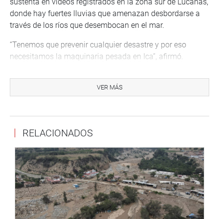
sustenta en videos registrados en la zona sur de Lucanas,
donde hay fuertes lluvias que amenazan desbordarse a
través de los ríos que desembocan en el mar.
“Tenemos que prevenir cualquier desastre y por eso
necesitamos la maquinaria pesada en Ica”, afirmó.
El parlamentario pisqueño, que ejerce la presidencia de la
Comisión Especial de Seguimiento a Emergencias y
VER MÁS
Gestión de Riesgos COVID-19, remarcó que “las
autoridades estamos llamadas a priorizar actividades de
prevención como uno de los ejes principales para mitigar
RELACIONADOS
desastres”.
Por el momento, la provincia de Nasca es la zona más
expuesta de Ica a las inundaciones desde Ayacucho. Con
más de 30 mil visitantes nacionales y extranjeros por año,
Nasca y sus famosas líneas pre-incaicas son una
importante fuente de trabajo y de ingresos para la región.