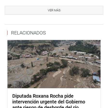
una agenda de trabajo enfocado en cuatro ejes de acción
(social, ambiental, económica e institucional) a fin de
VER MÁS
generar políticas públicas sostenibles en beneficio de la
ciudadanía.
RELACIONADOS
Lima, febrero de 2022
DESPACHO CONGRESAL
Diputada Roxana Rocha pide
intervención urgente del Gobierno
ante riesgo de desborde del río