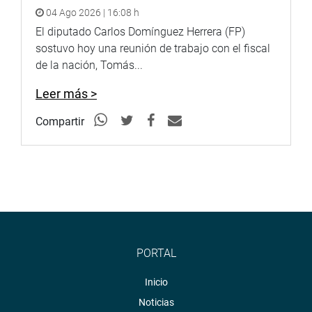
y del desprecio de los gobernantes de turno”.
04 Ago 2026 | 16:08 h
El diputado Carlos Domínguez Herrera (FP)
Lima, 13 de enero de 2023
sostuvo hoy una reunión de trabajo con el fiscal
CONGRESISTA JOSÉ LUNA GÁLVEZ
de la nación, Tomás...
Leer más >
Compartir
PORTAL
Inicio
Noticias