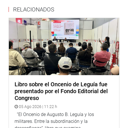
Explicó que Podemos Perú se pone a disposición para
RELACIONADOS
actuar como mediador del pueblo y establecer un diálogo
que canalice las demandas sociales y el respeto a la
democracia, con el objetivo de que ningún peruano más
pierda la vida.
“Podemos Perú, consecuente con sus ideales, sus valores
y como vocero de las demandas del pueblo, insistimos en
nuestra propuesta de adelanto de elecciones generales de
forma inmediata. Lo repetimos hace más de un año ¡Nos
vamos todos! Y no se trata de un capricho político, se
trata del hartazgo, del olvido y del centralismo de un
Estado que vive de espaldas a las necesidades del Perú,
Libro sobre el Oncenio de Leguía fue
que no reconoce la deuda social con mis hermanos del
presentado por el Fondo Editorial del
campo, la deuda social de la ONP, Fonavi, AFP, CAS (…), y
Congreso
con todos los peruanos que lamentablemente fueron
05 Ago 2026 | 11:22 h
relegados por los intereses de gobiernos cómplices de los
“El Oncenio de Augusto B. Leguía y los
grupos de poder y sus monopolios y oligopolios”, recalcó.
militares. Entre la subordinación y la