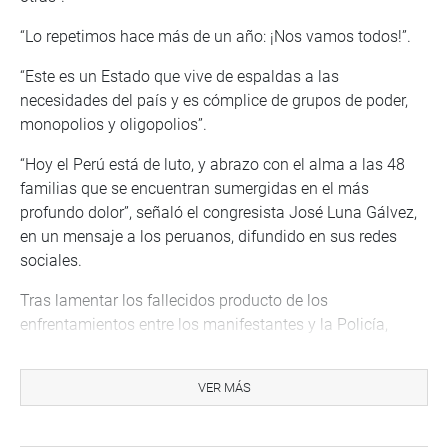
“Lo repetimos hace más de un año: ¡Nos vamos todos!”.
“Este es un Estado que vive de espaldas a las
necesidades del país y es cómplice de grupos de poder,
monopolios y oligopolios”.
“Hoy el Perú está de luto, y abrazo con el alma a las 48
familias que se encuentran sumergidas en el más
profundo dolor”, señaló el congresista José Luna Gálvez,
en un mensaje a los peruanos, difundido en sus redes
sociales.
Tras lamentar los fallecidos producto de los
enfrentamientos entre los manifestantes y la Policía,
también líder de Podemos Perú demandó a la clase
política a asumir y reconocer las responsabilidades y
VER MÁS
viabilizar una salida democrática para detener la
violencia y se acabe la crisis que desangra al país.