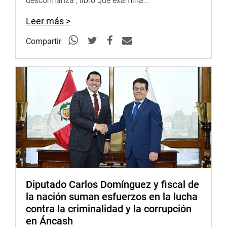
desconfianza”, libro que examina...
NO MÁS MUERTES
Leer más >
Luna Gálvez subrayó que como peruano le duele ver
cómo nos matamos entre nosotros y como provinciano,
Compartir
le duele ver a sus paisanos cómo cargan los ataúdes y
entierran a sus seres queridos, “bajo la mirada de una
clase política indolente e inmadura”.
“Ningún peruano más debe morir por apetitos e intereses
políticos. La sangre derramada de mis hermanos de
Puno, Juliaca, Ayacucho, Huancayo y Cusco no tiene
menos valor que otras, me duele escuchar desde Lima el
argumento simplista del ‘terruqueo’ para justificar las
balas gatilladas contra el pueblo”, recalcó.
Recordó de igual modo que el 70% de los que vivimos en
Diputado Carlos Domínguez y fiscal de
Lima “somos provincianos, que llegamos a los conos de
la nación suman esfuerzos en la lucha
la capital en busca de un mejor futuro para nuestros
contra la criminalidad y la corrupción
hijos. Con la ayuda de Dios y mucho esfuerzo logramos
en Áncash
sacar adelante a nuestras familias, lejos de nuestra tierra