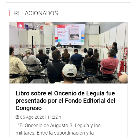
“Las familias del Perú necesitan recursos para poder
RELACIONADOS
pagar el alquiler de la casa, las pensiones de las escuelas
o universidades de sus hijos y otras obligaciones y no
romper la cadena de pagos”
, argumentó en vicepresidente
del Parlamento.
Valdez Farías aseguró que no existe ningún tipo de
enfrentamiento con el Gobierno Nacional y por el
contrario, pidió a los poderes del Estado trabajar unidos
por el bienestar de los peruanos.
“El Congreso tiende nuevamente los puentes del diálogo,
la concertación, el trabajo conjunto con todos los poderes
Libro sobre el Oncenio de Leguía fue
del Estado, para consecuentemente buscar el bienestar de
presentado por el Fondo Editorial del
nuestra población. Hoy más que nunca, el país nos
Congreso
necesita unidos”
, enfatizó.
05 Ago 2026 | 11:22 h
El primer vicepresidente firmó la autógrafa de la ley
“El Oncenio de Augusto B. Leguía y los
aprobada por el Congreso en el acto realizado en el
militares. Entre la subordinación y la