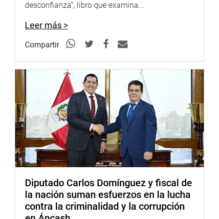
Hemiciclo Raúl Porras Barrenechea, del Congreso de la
desconfianza”, libro que examina...
República.
Leer más >
La Bancada APP impulsó la iniciativa legal mediante la
Compartir
presentación del Proyecto de Ley N° 4868, desde el inicio
del Estado de Emergencia que decreto el Ejecutivo para
afrontar la pandemia Covid-19.
Lima 30 de abril de 2020
DESPACHO CONGRESAL
Diputado Carlos Domínguez y fiscal de
la nación suman esfuerzos en la lucha
contra la criminalidad y la corrupción
en Áncash