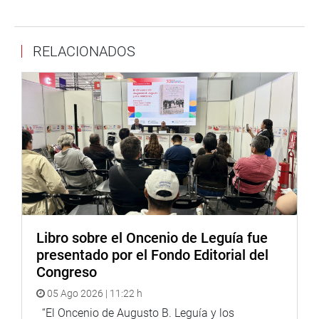
Publicación en Redes Sociales:
https://www.facebook.com/photo?
fbid=427976202666953&set=a.299584298839478
RELACIONADOS
Video Explicativo de la iniciativa presentada:
https://www.facebook.com/WilsonSotoP/videos/60504666
Lima, 4 de mayo de 2022
DESPACHO CONGRESAL
Libro sobre el Oncenio de Leguía fue
presentado por el Fondo Editorial del
Congreso
05 Ago 2026 | 11:22 h
“El Oncenio de Augusto B. Leguía y los