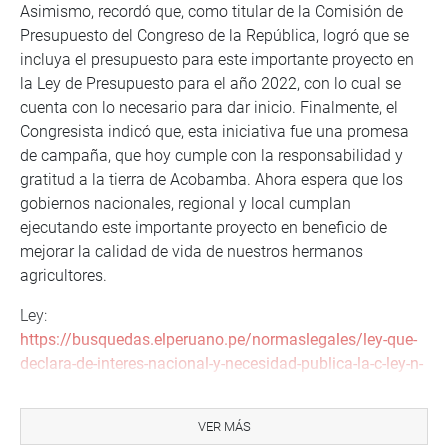
Asimismo, recordó que, como titular de la Comisión de
Presupuesto del Congreso de la República, logró que se
incluya el presupuesto para este importante proyecto en
la Ley de Presupuesto para el año 2022, con lo cual se
cuenta con lo necesario para dar inicio. Finalmente, el
Congresista indicó que, esta iniciativa fue una promesa
de campaña, que hoy cumple con la responsabilidad y
gratitud a la tierra de Acobamba. Ahora espera que los
gobiernos nacionales, regional y local cumplan
ejecutando este importante proyecto en beneficio de
mejorar la calidad de vida de nuestros hermanos
agricultores.
Ley:
https://busquedas.elperuano.pe/normaslegales/ley-que-
declara-de-interes-nacional-y-necesidad-publica-la-c-ley-n-
31462-2063845-1/?
fbclid=IwAR0518gQ61Oo7VIldg572wpnlvwMEnBskbZDwh
VER MÁS