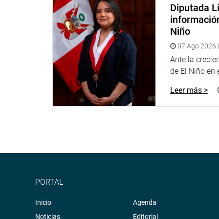
Diputada Li
siguiente manera:
informació
“La vida humana comienza con la concepción. La
Niño
El Estado peruano reconoce y garantiza el respeto
07 Ago 2026 |
la identidad propia, a la integridad psíquica y físic
Ante la creci
de El Niño en el
Leer más >
Lima, 15 de diciembre de 2021
Despacho congresista Milagros Jáuregui de Agu
PORTAL
Inicio
Agenda
Noticias
Editorial