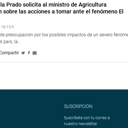
la Prado solicita al ministro de Agricultura
n sobre las acciones a tomar ante el fenómeno El
 persona humana es sujeto de derecho desde su concepción.
 a la dignidad del concebido, así como su derecho a la vida, a
 16:15 h
a, así como a su libre desarrollo intrauterino”.
ente preocupación por los posibles impactos de un severo fenóm
 país, la...
Compartir
ayo
SUSCRIPCIÓN
Suscríbete con tu correo a
nuestro newsletter.