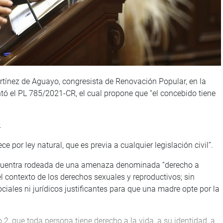
rtínez de Aguayo, congresista de Renovación Popular, en la
ó el PL 785/2021-CR, el cual propone que “el concebido tiene
.
e por ley natural, que es previa a cualquier legislación civil”.
encuentra rodeada de una amenaza denominada “derecho a
l contexto de los derechos sexuales y reproductivos; sin
iales ni jurídicos justificantes para que una madre opte por la
2, que toda persona tiene derecho a la vida, a su identidad, a