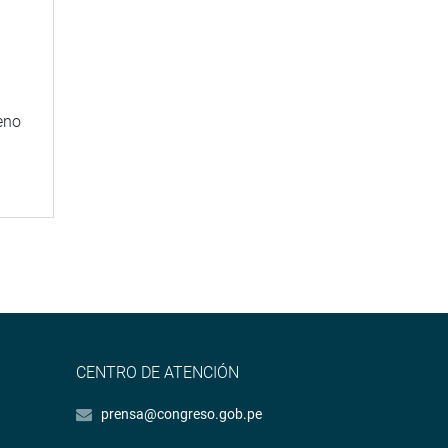
eno
CENTRO DE ATENCIÓN
prensa@congreso.gob.pe