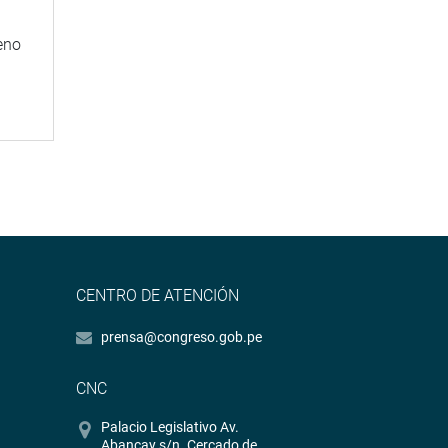
eno
CENTRO DE ATENCIÓN
prensa@congreso.gob.pe
CNC
Palacio Legislativo Av.
Abancay s/n. Cercado de