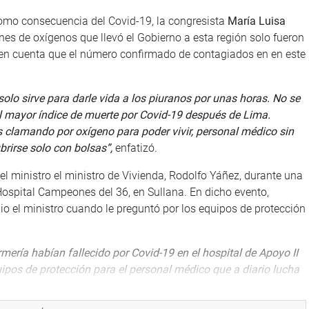
a como consecuencia del Covid-19, la congresista
María Luisa
es de oxígenos que llevó el Gobierno a esta región solo fueron
e en cuenta que el número confirmado de contagiados en en este
 solo sirve para darle vida a los piuranos por unas horas. No se
l mayor índice de muerte por Covid-19 después de Lima.
 clamando por oxígeno para poder vivir, personal médico sin
rirse solo con bolsas”,
enfatizó.
el ministro el ministro de Vivienda, Rodolfo Yáñez, durante una
 Hospital Campeones del 36, en Sullana. En dicho evento,
io el ministro cuando le preguntó por los equipos de protección
ería habían fallecido por Covid-19 en el hospital de Apoyo II
equipos de protección para el personal médico que a diario lucha
e, que no había más. Después de esa respuesta, ahora me
s se contagien”,
puntualizó.