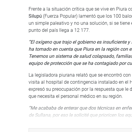
Frente a la situación crítica que se vive en Piur
Silupú
(Fuerza Popular) lamentó que los 100 balon
un simple paleativo y no una solución, si se tien
punto del país llega a 12 177.
“El oxígeno que trajo el gobierno es insuficiente y
ha tomado en cuenta que Piura en la región con e
Tenemos un sistema de salud colapsado, familias
equipo de protección que se ha contagiado por cub
La legisladora piurana relató que se encontró con 
visita al hospital de contingencia instalado en el
expresó su preocupación por la respuesta que le d
que necesita el personal médico en su región.
“Me acababa de enterar que dos técnicas en enferm
de Sullana, por eso le solicité que prioricen los 
por salvar vidas. El ministro solo atinó a decirm
pregunto si el Estado está dejando que los médico