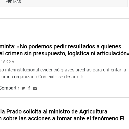
VER MÁS
o en Sullana, la provincia más afectada de esta región, para
os y de la población. En ese contexto, verificó que, a pesar de
e Zevallos, se comprometió con atención prioritaria para Piura,
n proveer de oxígeno a los enfermos, solo funcionan en un 30%.
tras tanto, se sigue incrementando el índice de fallecidos. Ha
minta: «No podemos pedir resultados a quienes
 Salud entienda que necesitamos oxígeno, incluso buscan
el crimen sin presupuesto, logística ni articulación
yendo una planta de oxígeno como sucedió en Loreto”,
 18:22 h
o interinstitucional evidenció graves brechas para enfrentar la
 crimen organizado Con éxito se desarrolló...
Compartir
la Prado solicita al ministro de Agricultura
n sobre las acciones a tomar ante el fenómeno El