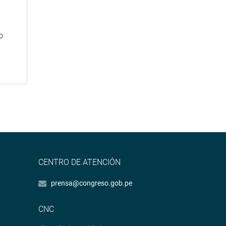
o
CENTRO DE ATENCIÓN
prensa@congreso.gob.pe
CNC