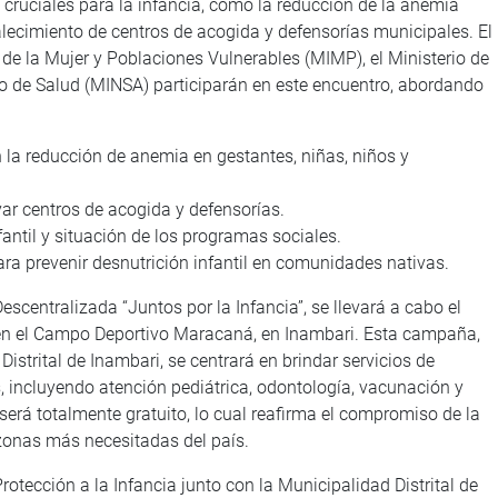
cruciales para la infancia, como la reducción de la anemia
ortalecimiento de centros de acogida y defensorías municipales. El
 de la Mujer y Poblaciones Vulnerables (MIMP), el Ministerio de
erio de Salud (MINSA) participarán en este encuentro, abordando
 la reducción de anemia en gestantes, niñas, niños y
yar centros de acogida y defensorías.
antil y situación de los programas sociales.
ra prevenir desnutrición infantil en comunidades nativas.
scentralizada “Juntos por la Infancia”, se llevará a cabo el
 en el Campo Deportivo Maracaná, en Inambari. Esta campaña,
strital de Inambari, se centrará en brindar servicios de
s, incluyendo atención pediátrica, odontología, vacunación y
será totalmente gratuito, lo cual reafirma el compromiso de la
 zonas más necesitadas del país.
tección a la Infancia junto con la Municipalidad Distrital de