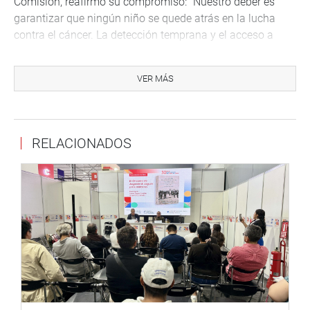
Comisión, reafirmó su compromiso: “Nuestro deber es
garantizar que ningún niño se quede atrás en la lucha
contra el cáncer. La detección temprana y el acceso a
tratamientos oportunos pueden marcar la diferencia en la
vida de miles de familias peruanas. Seguiremos
VER MÁS
trabajando de la mano con todas las instituciones para
lograr un sistema de salud inclusivo y eficaz.”
DESPACHO CONGRESAL
RELACIONADOS