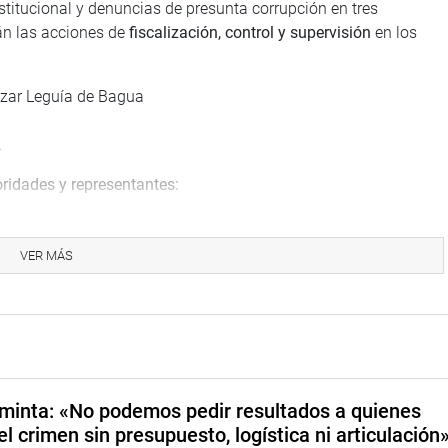
nstitucional y denuncias de presunta corrupción en tres
án las acciones de
fiscalización, control y supervisión
en los
lazar Leguía de Bagua
.
oridades y representantes:
eral de la República.
idad Nacional San Luis Gonzaga de Ica.
VER MÁS
isión Organizadora de la Universidad Nacional Intercultural
niversidad Nacional de Ucayali.
versidad Nacional de Ucayali.
stión por el Desarrollo de la provincia de Bongorá, en el
minta: «No podemos pedir resultados a quienes
e ley clave para el fortalecimiento del sistema educativo:
el crimen sin presupuesto, logística ni articulación