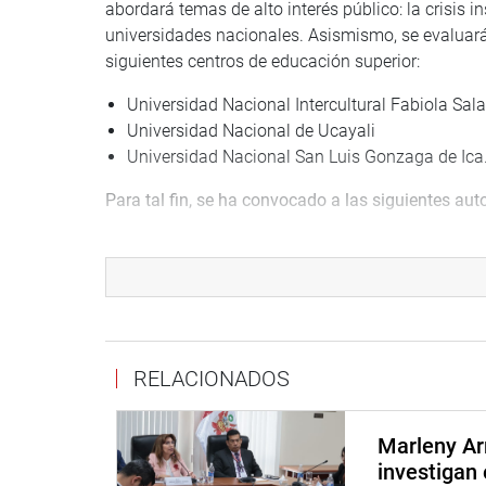
abordará temas de alto interés público: la crisis i
universidades nacionales. Asismismo, se evaluar
siguientes centros de educación superior:
Universidad Nacional Intercultural Fabiola Sa
Universidad Nacional de Ucayali
Universidad Nacional San Luis Gonzaga de Ica
Para tal fin, se ha convocado a las siguientes aut
César Enrique Aguilar Surichaqui,
contralor gen
Dante Calderón Huamaní,
rector de la Univers
José Octavio Ruiz Tejada,
presidente de la Com
Fabiola Salazar Leguía de Bagua.
Edgardo Leoncio Braul Gomero,
rector de la U
María Rosa Villanueva Ojeda,
alumna de la Uni
RELACIONADOS
Wilder Rojas López,
presidente del Comité de Ge
departamento de Amazonas.
Marleny Ar
Además, seis congresistas presentarán proyectos d
investigan 