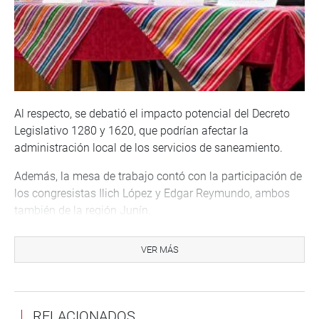
Al respecto, se debatió el impacto potencial del Decreto
Legislativo 1280 y 1620, que podrían afectar la
administración local de los servicios de saneamiento.
Además, la mesa de trabajo contó con la participación de
los congresistas Ilich López y Edgar Reymundo, ambos
también de la región Junín.
En ese sentido, el parlamentario a David Jiménez, en su
VER MÁS
mensaje, resaltó: «En este momento, no existen colores
políticos si se trata de atender a la población de Junín».
Asimismo, subrayó la necesidad de un esfuerzo conjunto
RELACIONADOS
para proteger los recursos hídricos de la región y exhortó