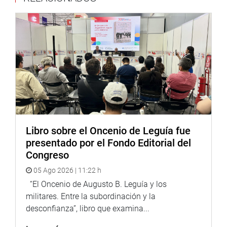
al gobierno central atender esta problemática con
sensatez.
El Frente de Defensa del Agua de la Provincia de Jauja-
Junín reafirmó su compromiso de seguir promoviendo la
participación activa de todas las partes interesadas para
asegurar una gestión sostenible y equitativa de los
recursos hídricos en la región.
Estas mesas de trabajo y control local son necesarias
para garantizar el acceso al agua potable.
Libro sobre el Oncenio de Leguía fue
presentado por el Fondo Editorial del
Congreso
Despacho del congresista David Jiménez
05 Ago 2026 | 11:22 h
“El Oncenio de Augusto B. Leguía y los
militares. Entre la subordinación y la
desconfianza”, libro que examina...