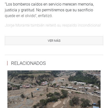
“Los bomberos caídos en servicio merecen memoria,
justicia y gratitud. No permitiremos que su sacrificio
quede en el olvido”, enfatizó.
Jorge Morante también reiteró su respaldo incondicional
a las familias afectadas, subrayando que continuará
impulsando iniciativas legislativas y gestiones ante el
VER MÁS
Ejecutivo para que se cumpla con lo que la ley y la
dignidad humana exigen.
RELACIONADOS
DESPACHO CONGRESAL