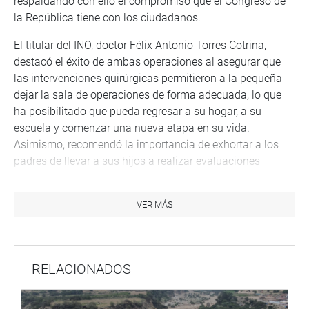
respaldando con ello el compromiso que el Congreso de
la República tiene con los ciudadanos.
El titular del INO, doctor Félix Antonio Torres Cotrina,
destacó el éxito de ambas operaciones al asegurar que
las intervenciones quirúrgicas permitieron a la pequeña
dejar la sala de operaciones de forma adecuada, lo que
ha posibilitado que pueda regresar a su hogar, a su
escuela y comenzar una nueva etapa en su vida.
Asimismo, recomendó la importancia de exhortar a los
padres de llevar a sus hijos a realizar evaluaciones
oculares de forma anual, especialmente si existen
enfermedades oculares en la familia. La salud visual de la
VER MÁS
población es nuestra prioridad y en ello estamos
enfocados.
Finalmente, el congresista iqueño, Marticorena Mendoza,
RELACIONADOS
subrayó el esfuerzo colectivo y el trabajo en equipo que
viene realizando el Dr. Félix Torres. Debemos
acostumbrarnos a superar la adversidad. El INO es uno de